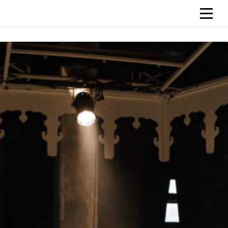
Skip
시율:SEAYOOL
시율:seayool
to
content